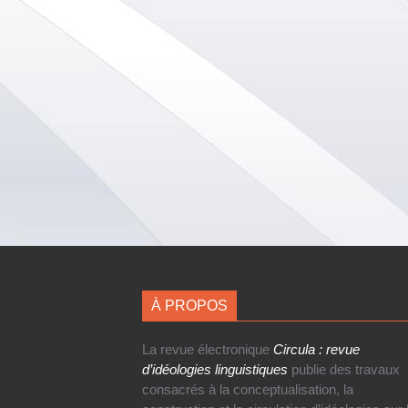
À PROPOS
La revue électronique
Circula : revue
d’idéologies linguistiques
publie des travaux
consacrés à la conceptualisation, la