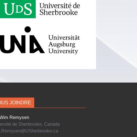
US JOINDRE
im Remysen
ersité de Sherbrooke, Canada
.Remysen@USherbrooke.ca