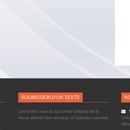
SOUMISSION D'UN TEXTE
NO
Les textes soumis au comité éditorial de la
W
revue doivent être envoyés à l’adresse suivante
Univ
:
Wim