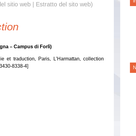
I
el sitio web | Estratto del sito web)
ction
ogna – Campus di Forlì)
ie et traduction, Paris, L’Harmattan, collection
-3430-8338-4]
N