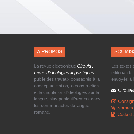
À PROPOS
SOUMIS
La revue électronique
Circula :
Les textes
revue d’idéologies linguistiques
éditorial de
publie des travaux consacrés à la
envoyés à l
conceptualisation, la construction
Circul
et la circulation d’idéologies sur la
langue, plus particulièrement dans
Consign
les communautés de langue
Normes 
romane.
Code d'