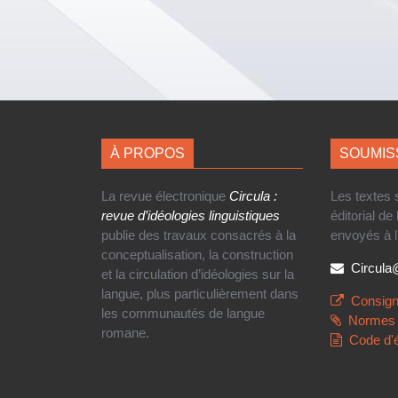
À PROPOS
SOUMIS
La revue électronique
Circula :
Les textes
revue d’idéologies linguistiques
éditorial de
publie des travaux consacrés à la
envoyés à l
conceptualisation, la construction
Circul
et la circulation d’idéologies sur la
langue, plus particulièrement dans
Consign
les communautés de langue
Normes 
romane.
Code d'