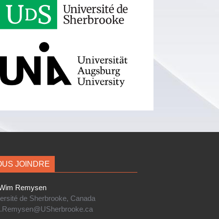
US JOINDRE
im Remysen
ersité de Sherbrooke, Canada
.Remysen@USherbrooke.ca