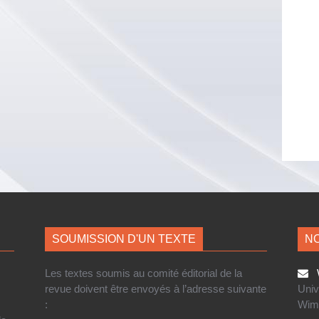
SOUMISSION D'UN TEXTE
NO
Les textes soumis au comité éditorial de la
W
revue doivent être envoyés à l’adresse suivante
Univ
:
Wim