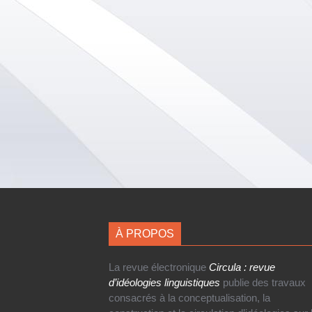
À PROPOS
La revue électronique
Circula : revue
d’idéologies linguistiques
publie des travaux
consacrés à la conceptualisation, la