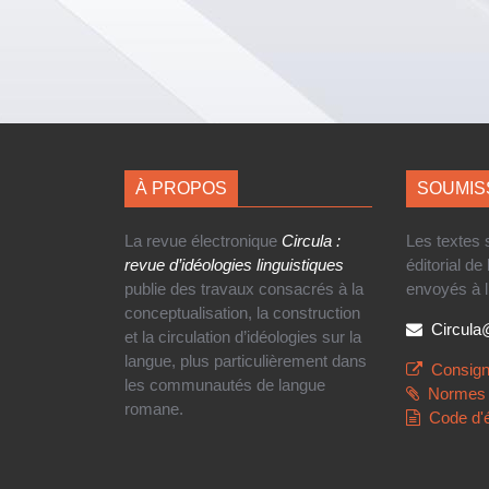
À PROPOS
SOUMIS
La revue électronique
Circula :
Les textes
revue d’idéologies linguistiques
éditorial de
publie des travaux consacrés à la
envoyés à l
conceptualisation, la construction
Circul
et la circulation d’idéologies sur la
langue, plus particulièrement dans
Consign
les communautés de langue
Normes 
romane.
Code d'