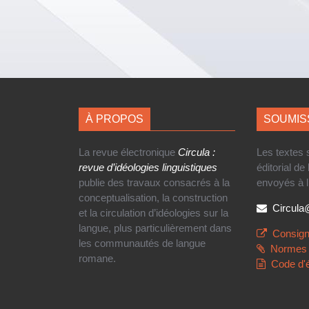
À PROPOS
SOUMIS
La revue électronique
Circula :
Les textes
revue d’idéologies linguistiques
éditorial de
publie des travaux consacrés à la
envoyés à l
conceptualisation, la construction
Circul
et la circulation d’idéologies sur la
langue, plus particulièrement dans
Consign
les communautés de langue
Normes 
romane.
Code d'