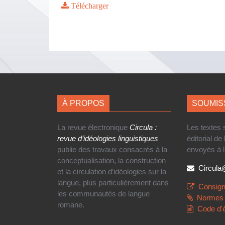
Télécharger
À PROPOS
SOUMIS
La revue électronique
Circula :
Les textes
revue d’idéologies linguistiques
éditorial de
publie des travaux consacrés à la
envoyés à l
conceptualisation, la construction
Circul
et la circulation d’idéologies sur la
langue, plus particulièrement dans
Consign
les communautés de langue
Normes 
romane.
Code d'