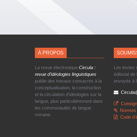
À PROPOS
SOUMIS
La revue électronique
Circula :
Les textes
revue d’idéologies linguistiques
éditorial de
publie des travaux consacrés à la
envoyés à l
conceptualisation, la construction
Circul
et la circulation d’idéologies sur la
langue, plus particulièrement dans
Consign
les communautés de langue
Normes 
romane.
Code d'