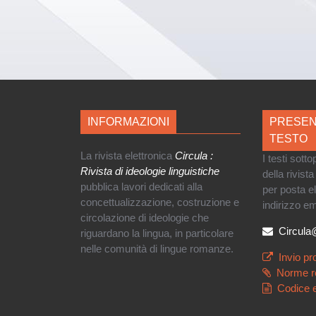
INFORMAZIONI
PRESEN
TESTO
La rivista elettronica
Circula :
I testi sott
Rivista di ideologie linguistiche
della rivist
pubblica lavori dedicati alla
per posta e
concettualizzazione, costruzione e
indirizzo em
circolazione di ideologie che
Circul
riguardano la lingua, in particolare
nelle comunità di lingue romanze.
Invio pr
Norme r
Codice e