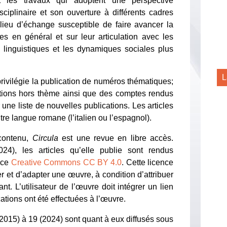
nt les travaux qui adoptent une perspective
sciplinaire et son ouverture à différents cadres
 lieu d’échange susceptible de faire avancer la
ues en général et sur leur articulation avec les
s linguistiques et les dynamiques sociales plus
L
privilégie la publication de numéros thématiques;
butions hors thème ainsi que des comptes rendus
 une liste de nouvelles publications. Les articles
re langue romane (l’italien ou l’espagnol).
 contenu,
Circula
est une revue en libre accès.
4), les articles qu’elle publie sont rendus
ence
Creative Commons CC BY 4.0
. Cette licence
 et d’adapter une œuvre, à condition d’attribuer
t. L’utilisateur de l’œuvre doit intégrer un lien
cations ont été effectuées à l’œuvre.
(2015) à 19 (2024) sont quant à eux diffusés sous