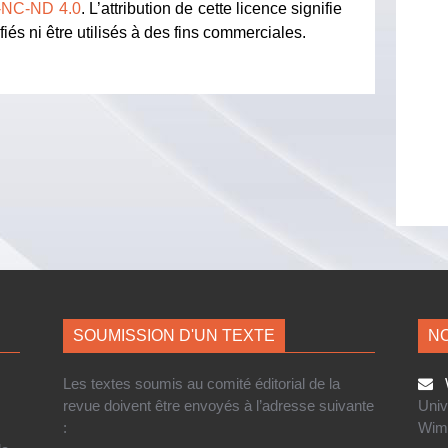
-NC-ND 4.0
. L’attribution de cette licence signifie
iés ni être utilisés à des fins commerciales.
SOUMISSION D'UN TEXTE
NO
Les textes soumis au comité éditorial de la
W
revue doivent être envoyés à l’adresse suivante
Univ
:
Wim