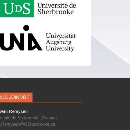
US JOINDRE
im Remysen
ersité de Sherbrooke, Canada
.Remysen@USherbrooke.ca