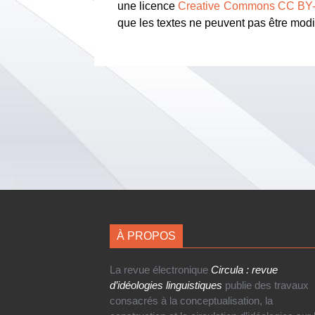
une licence
Creative Commons CC BY
que les textes ne peuvent pas être modif
À PROPOS
La revue électronique
Circula : revue
d’idéologies linguistiques
publie des travaux
consacrés à la conceptualisation, la