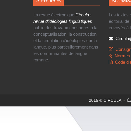
À PROPOS
SOUMIS
La revue électronique
Circula :
Les textes
revue d’idéologies linguistiques
éditorial de
publie des travaux consacrés à la
envoyés à l
conceptualisation, la construction
Circul
et la circulation d’idéologies sur la
langue, plus particulièrement dans
Consign
les communautés de langue
Normes 
romane.
Code d'
2015 © CIRCULA - Édit