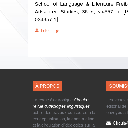
School of Language & Literature Freibu
Advanced Studies, 36 », vii-557 p. [
034357-1]
Télécharger
À PROPOS
SOUMIS
La revue électronique
Circula :
Les textes
revue d’idéologies linguistiques
éditorial de
publie des travaux consacrés à la
envoyés à l
conceptualisation, la construction
Circul
et la circulation d’idéologies sur la