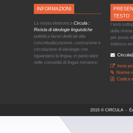
INFORMAZIONI
PRESEN
TESTO
La rivista elettronica
Circula :
I testi sott
Rivista di ideologie linguistiche
della rivist
pubblica lavori dedicati alla
per posta e
concettualizzazione, costruzione e
indirizzo em
circolazione di ideologie che
Circul
riguardano la lingua, in particolare
nelle comunità di lingue romanze.
Invio pr
Norme r
Codice e
2015 © CIRCULA - Édit